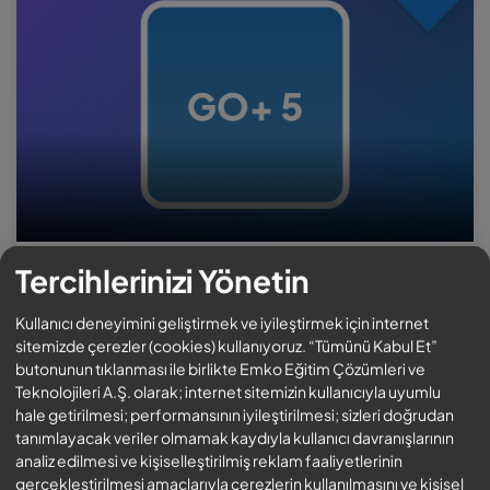
Tercihlerinizi Yönetin
Ücretsiz
Kullanıcı deneyimini geliştirmek ve iyileştirmek için internet
Kursa Kaydol
sitemizde çerezler (cookies) kullanıyoruz. “Tümünü Kabul Et”
butonunun tıklanması ile birlikte Emko Eğitim Çözümleri ve
Teknolojileri A.Ş. olarak; internet sitemizin kullanıcıyla uyumlu
Sertifikalı
hale getirilmesi; performansının iyileştirilmesi; sizleri doğrudan
tanımlayacak veriler olmamak kaydıyla kullanıcı davranışlarının
Bu eğitim bunları içerir:
analiz edilmesi ve kişiselleştirilmiş reklam faaliyetlerinin
gerçekleştirilmesi amaçlarıyla çerezlerin kullanılmasını ve kişisel