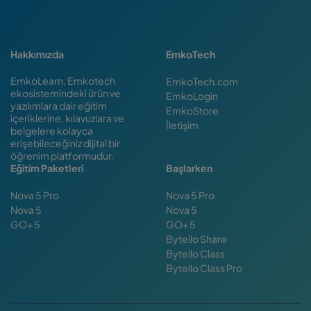
Hakkımızda
EmkoTech
EmkoLearn, Emkotech
EmkoTech.com
ekosistemindeki ürün ve
EmkoLogin
yazılımlara dair eğitim
EmkoStore
içeriklerine, kılavuzlara ve
İletişim
belgelere kolayca
erişebileceğiniz dijital bir
öğrenim platformudur.
Eğitim Paketleri
Başlarken
Nova 5 Pro
Nova 5 Pro
Nova 5
Nova 5
GO+ 5
GO+ 5
Bytello Share
Bytello Class
Bytello Class Pro