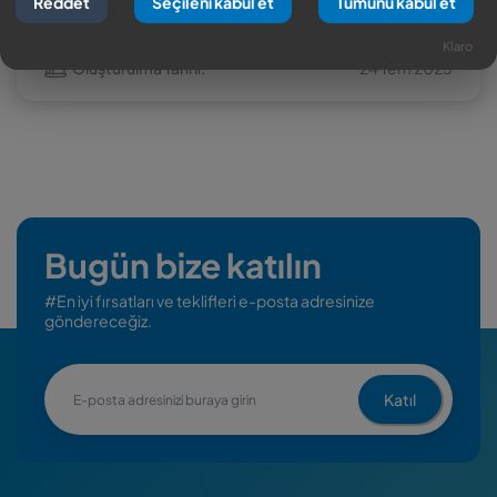
Reddet
Seçileni kabul et
Tümünü kabul et
Dosyalar:
0
Klaro
Oluşturulma Tarihi:
24 Tem 2025
Bugün bize katılın
#En iyi fırsatları ve teklifleri e-posta adresinize
göndereceğiz.
Katıl