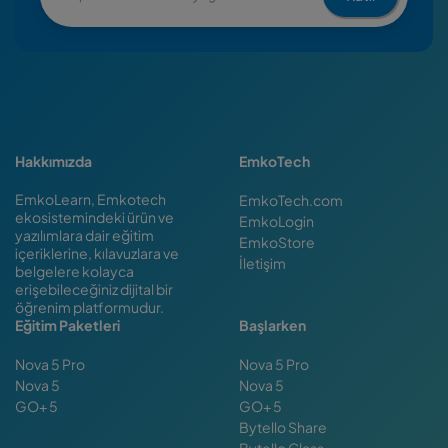
Hakkımızda
EmkoTech
EmkoLearn, Emkotech
EmkoTech.com
ekosistemindeki ürün ve
EmkoLogin
yazılımlara dair eğitim
EmkoStore
içeriklerine, kılavuzlara ve
İletişim
belgelere kolayca
erişebileceğiniz dijital bir
öğrenim platformudur.
Eğitim Paketleri
Başlarken
Nova 5 Pro
Nova 5 Pro
Nova 5
Nova 5
GO+ 5
GO+ 5
Bytello Share