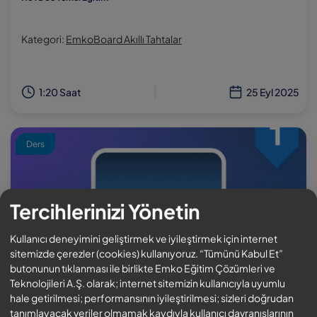
Kategori:
EmkoBoard Akıllı Tahtalar
1:20 Saat
25 Eyl 2025
Ders
Tercihlerinizi Yönetin
Kullanıcı deneyimini geliştirmek ve iyileştirmek için internet
sitemizde çerezler (cookies) kullanıyoruz. “Tümünü Kabul Et”
butonunun tıklanması ile birlikte Emko Eğitim Çözümleri ve
Teknolojileri A.Ş. olarak; internet sitemizin kullanıcıyla uyumlu
hale getirilmesi; performansının iyileştirilmesi; sizleri doğrudan
tanımlayacak veriler olmamak kaydıyla kullanıcı davranışlarının